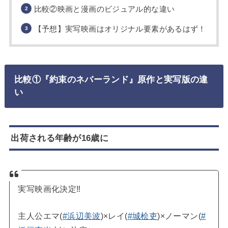
比較②映画と漫画のビジュアル的な違い
【予想】実写映画はオリジナル要素があるはず！
比較①『約束のネバーランド』原作と実写版の違
い
出荷される年齢が16歳に
実写映画化決定‼
主人公エマ(
#浜辺美波
)×レイ(
#城桧吏
)×ノーマン(
#