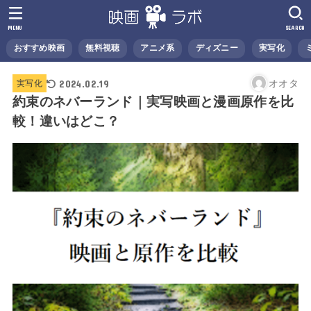
MENU
SEARCH
おすすめ映画
無料視聴
アニメ系
ディズニー
実写化
2024.02.19
オオタ
実写化
約束のネバーランド｜実写映画と漫画原作を比
較！違いはどこ？