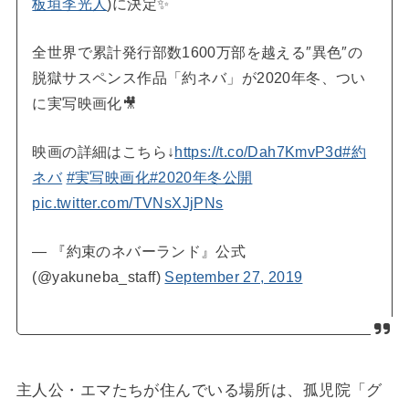
板垣李光人
)に決定✨
全世界で累計発行部数1600万部を越える″異色″の
脱獄サスペンス作品「約ネバ」が2020年冬、つい
に実写映画化🎥
映画の詳細はこちら↓
https://t.co/Dah7KmvP3d
#約
ネバ
#実写映画化
#2020年冬公開
pic.twitter.com/TVNsXJjPNs
— 『約束のネバーランド』公式
(@yakuneba_staff)
September 27, 2019
主人公・エマたちが住んでいる場所は、孤児院「グ