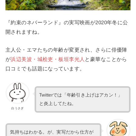
『約束のネバーランド』の実写映画が2020年冬に公
開されますね。
主人公・エマたちの年齢が変更され、さらに俳優陣
が
浜辺美波・城桧吏・板垣李光人
と豪華なことから
口コミでも話題になっています。
Twitterでは「年齢引き上げはアカン！」
と炎上してたね。
白うさぎ
気持ちはわかる。が、実写だから仕方が