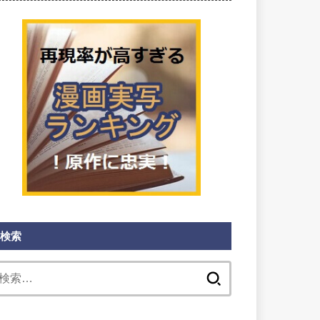
検索
検
索: