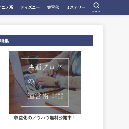
アニメ系
ディズニー
実写化
ミステリー
SEARCH
特集
収益化のノウハウ無料公開中！