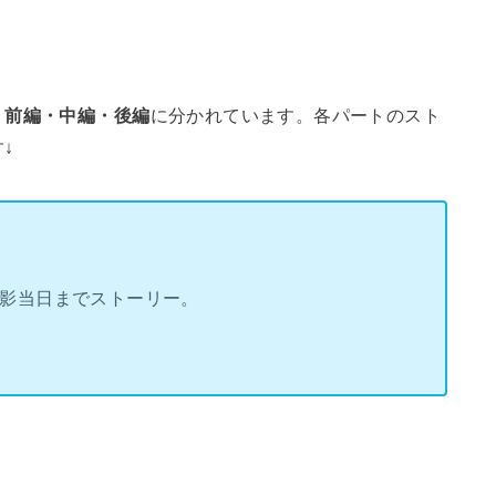
、
前編・中編・後編
に分かれています。各パートのスト
↓
撮影当日までストーリー。