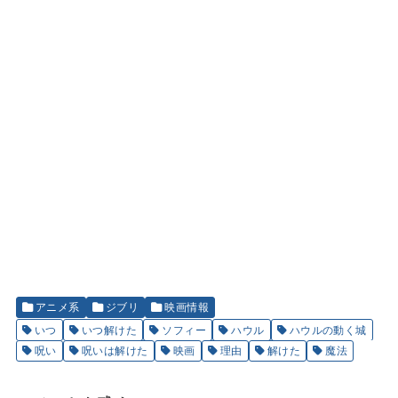
アニメ系
ジブリ
映画情報
いつ
いつ解けた
ソフィー
ハウル
ハウルの動く城
呪い
呪いは解けた
映画
理由
解けた
魔法