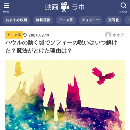
MENU
SEARCH
おすすめ映画
無料視聴
アニメ系
ディズニー
実写化
2024.02.19
オオタ
アニメ系
ハウルの動く城でソフィーの呪いはいつ解け
た？魔法がとけた理由は？