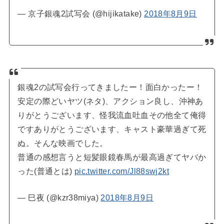
— 京子銀魂2試写会 (@hijikatake)
2018年8月9日
銀魂2の試写会行ってきましたー！面白かったー！
安定の際どいヤツ(ネタ)、アクション良し、沖神あ
りがとうございます、怪我流血吐血その他全て俺得
ですありがとうございます、キャスト豪華過ぎて死
ぬ。そんな映画でした。
普通の感想言うと短髪眼鏡春馬が最高過ぎてヤバか
った(普通とは)
pic.twitter.com/Jl88swj2kt
— 巳夜 (@kzr38miya)
2018年8月9日