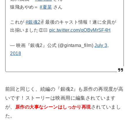
猿飛あやめ＝
#夏菜
さん
これが
#銀魂2
✌️ 最後のキャスト情報！遂に全員が
出揃いました👏🏻
pic.twitter.com/qOBvMrSF4H
— 映画『銀魂2』公式 (@gintama_film)
July 3,
2018
前回と同じく、続編の『銀魂2』も原作の再現度が高
いです！ストーリーは映画用に編集されています
が、
されていまし
原作の大事なシーンはしっかり再現
た。