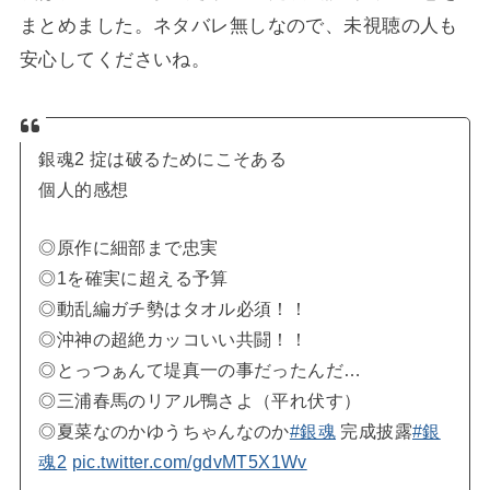
まとめました。ネタバレ無しなので、未視聴の人も
安心してくださいね。
銀魂2 掟は破るためにこそある
個人的感想
◎原作に細部まで忠実
◎1を確実に超える予算
◎動乱編ガチ勢はタオル必須！！
◎沖神の超絶カッコいい共闘！！
◎とっつぁんて堤真一の事だったんだ…
◎三浦春馬のリアル鴨さよ（平れ伏す）
◎夏菜なのかゆうちゃんなのか
#銀魂
完成披露
#銀
魂2
pic.twitter.com/gdvMT5X1Wv