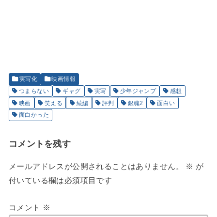
実写化
映画情報
つまらない
ギャグ
実写
少年ジャンプ
感想
映画
笑える
続編
評判
銀魂2
面白い
面白かった
コメントを残す
メールアドレスが公開されることはありません。
※
が
付いている欄は必須項目です
コメント
※