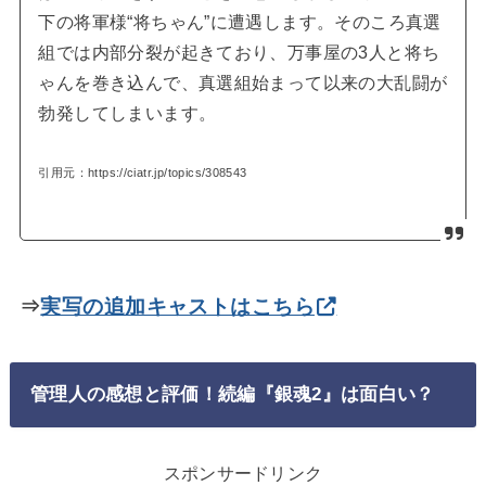
下の将軍様“将ちゃん”に遭遇します。そのころ真選
組では内部分裂が起きており、万事屋の3人と将ち
ゃんを巻き込んで、真選組始まって以来の大乱闘が
勃発してしまいます。
引用元：https://ciatr.jp/topics/308543
⇒
実写の追加キャストはこちら
管理人の感想と評価！続編『銀魂2』は面白い？
スポンサードリンク