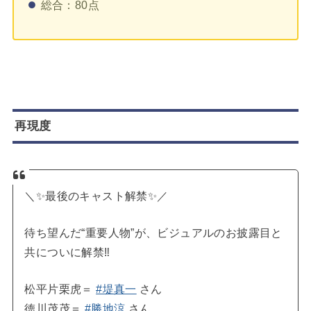
総合：80点
再現度
＼✨最後のキャスト解禁✨／
待ち望んだ“重要人物”が、ビジュアルのお披露目と
共についに解禁‼
松平片栗虎＝
#堤真一
さん
徳川茂茂＝
#勝地涼
さん