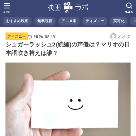
MENU
SEARCH
おすすめ映画
無料視聴
アニメ系
ディズニー
実写化
2024.02.19
オオタ
ディズニー
シュガーラッシュ2(続編)の声優は？マリオの日
本語吹き替えは誰？