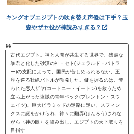
キングオブエジプトの吹き替え声優は下手？玉
森やザヤ役が棒読みすぎる？
古代エジプト。神と人間が共生する世界で、残虐な
暴君と化した砂漠の神・セト(ジェラルド・バトラ
ー)の支配によって、国民が苦しめられるなか、王
座を巡る壮絶バトルが勃発した。鍵を握るのは、奪
われた恋人ザヤ(コートニー・イートン)を救うため
立ち上がった盗賊の青年ベック(ブレントン・スウ
ェイツ)。巨大ピラミッドの迷路に迷い、スフィン
クスに謎をかけられ、神々に翻弄(ほんろう)されな
がら〈神の眼〉を盗み出し、エジプトの天下取りを
目指す!