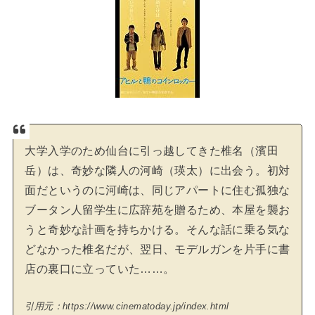
大学入学のため仙台に引っ越してきた椎名（濱田
岳）は、奇妙な隣人の河崎（瑛太）に出会う。初対
面だというのに河崎は、同じアパートに住む孤独な
ブータン人留学生に広辞苑を贈るため、本屋を襲お
うと奇妙な計画を持ちかける。そんな話に乗る気な
どなかった椎名だが、翌日、モデルガンを片手に書
店の裏口に立っていた……。
引用元：https://www.cinematoday.jp/index.html