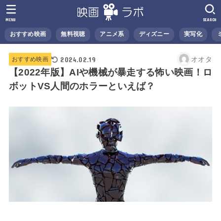
MENU
SEARCH
おすすめ映画
無料視聴
アニメ系
ディズニー
実写化
2024.02.19
オオタ
おすすめ映画
【2022年版】AIや機械が暴走する怖い映画！ロ
ボットVS人間のホラーといえば？