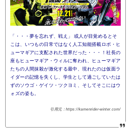
「・・・夢を忘れず、戦え」 或人が目覚めるとそ
こは、いつもの日常ではなく人工知能搭載ロボ・ヒ
ューマギアに支配された世界だった・・・！社長の
座もヒューマギア・ウィルに奪われ、ヒューマギア
たちの人間抹殺が激化する最中、現れたのは仮面ラ
イダーの記憶を失くし、学生として過ごしていたは
ずのソウゴ・ゲイツ・ツクヨミ、そしてそこにはウ
ォズの姿も。
引用元：https://kamenrider-winter.com/