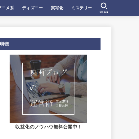
アニメ系
ディズニー
実写化
ミステリー
SEARCH
特集
収益化のノウハウ無料公開中！