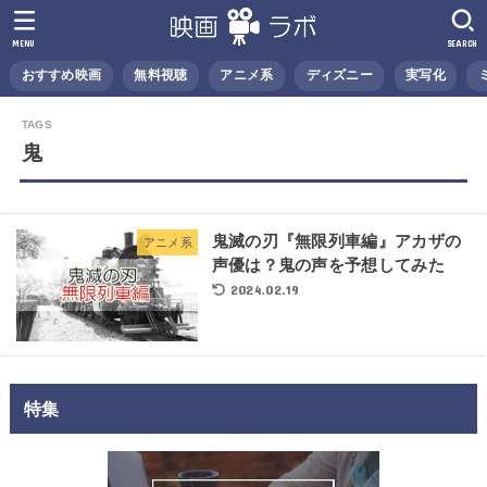
MENU
SEARCH
おすすめ映画
無料視聴
アニメ系
ディズニー
実写化
鬼
鬼滅の刃『無限列車編』アカザの
アニメ系
声優は？鬼の声を予想してみた
2024.02.19
特集