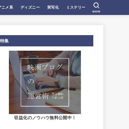
アニメ系
ディズニー
実写化
ミステリー
SEARCH
特集
収益化のノウハウ無料公開中！