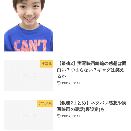
【銀魂2】実写映画続編の感想は面
実写化
白い？つまらない？ギャグは笑え
るか
2024.02.19
【銀魂2まとめ】ネタバレ感想や実
アニメ系
写映画の裏話(裏設定)も
2024.02.19