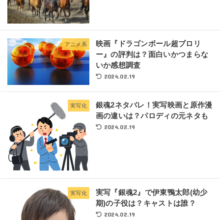
映画『ドラゴンボール超ブロリ
アニメ系
ー』の評判は？面白いかつまらな
いか感想調査
2024.02.19
銀魂2ネタバレ！実写映画と原作漫
実写化
画の違いは？パロディの元ネタも
2024.02.19
実写『銀魂2』で伊東鴨太郎(幼少
実写化
期)の子役は？キャストは誰？
2024.02.19