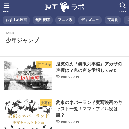
MENU
SEARCH
おすすめ映画
無料視聴
アニメ系
ディズニー
実写化
少年ジャンプ
鬼滅の刃『無限列車編』アカザの
アニメ系
声優は？鬼の声を予想してみた
2024.02.19
約束のネバーランド実写映画のキ
実写化
ャスト一覧！ママ・フィル役は
誰？
2024.02.19