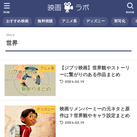
MENU
SEARCH
おすすめ映画
無料視聴
アニメ系
ディズニー
実写化
世界
【ジブリ映画】世界観やストーリ
アニメ系
ーに繋がりのある作品まとめ
2024.02.19
映画リメンバーミーの元ネタと原
ディズニー
作は？世界観やキャラ設定まとめ
2024.02.19