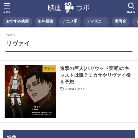
MENU
SEARCH
おすすめ映画
無料視聴
アニメ系
ディズニー
実写化
リヴァイ
進撃の巨人(ハリウッド実写)のキ
実写化
ャストは誰？ミカサやリヴァイ役
を予想
2024.02.19
特集