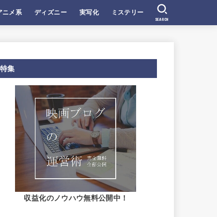
アニメ系
ディズニー
実写化
ミステリー
SEARCH
特集
収益化のノウハウ無料公開中！