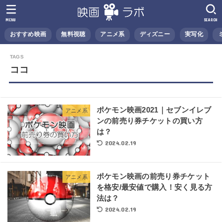
MENU
SEARCH
おすすめ映画
無料視聴
アニメ系
ディズニー
実写化
ココ
ポケモン映画2021｜セブンイレブ
アニメ系
ンの前売り券チケットの買い方
は？
2024.02.19
ポケモン映画の前売り券チケット
アニメ系
を格安/最安値で購入！安く見る方
法は？
2024.02.19