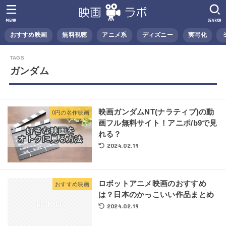
MENU
SEARCH
おすすめ映画
無料視聴
アニメ系
ディズニー
実写化
ガンダム
映画ガンダムNT(ナラティブ)の動
0円の名作映画
画フル無料サイト！アニポ/b9で見
れる？
2024.02.19
ロボットアニメ映画のおすすめ
おすすめ映画
は？日本のかっこいい作品まとめ
2024.02.19