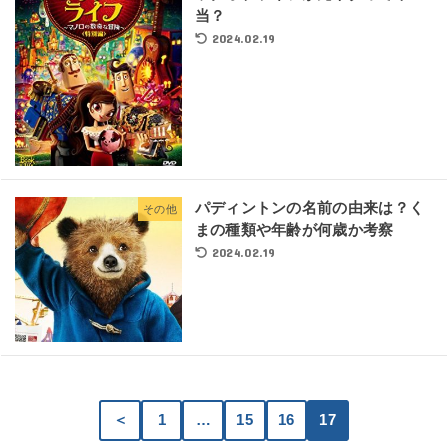
当？
2024.02.19
パディントンの名前の由来は？く
その他
まの種類や年齢が何歳か考察
2024.02.19
＜
1
…
15
16
17