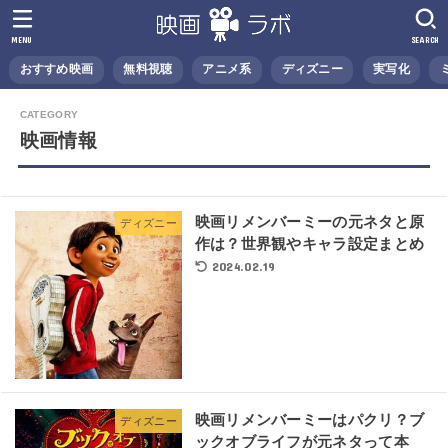
MENU
SEARCH
おすすめ映画
無料視聴
アニメ系
ディズニー
実写化
映画情報
映画リメンバーミーの元ネタと原
ディズニー
作は？世界観やキャラ設定まとめ
2024.02.19
映画リメンバーミーはパクリ？ブ
ディズニー
ックオブライフが元ネタって本